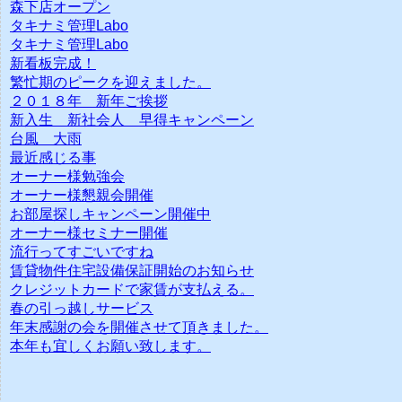
森下店オープン
タキナミ管理Labo
タキナミ管理Labo
新看板完成！
繁忙期のピークを迎えました。
２０１８年 新年ご挨拶
新入生 新社会人 早得キャンペーン
台風 大雨
最近感じる事
オーナー様勉強会
オーナー様懇親会開催
お部屋探しキャンペーン開催中
オーナー様セミナー開催
流行ってすごいですね
賃貸物件住宅設備保証開始のお知らせ
クレジットカードで家賃が支払える。
春の引っ越しサービス
年末感謝の会を開催させて頂きました。
本年も宜しくお願い致します。