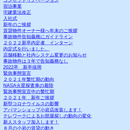
コンセプトリノベーション
宿泊事業
宅建業法改正
入社式
新年のご挨拶
賃貸物件オーナー様へ年末のご挨拶
事故物件告知義務にガイドライン
２０２２新卒内定者 インターン
内定式を行いました。
店舗移動と社内システム変更のお知らせ
事故物件は３年で告知義務なし
2022卒 新卒採用
緊急事態宣言
２０２１年繁忙期の動向
NASA火星探査車の着陸
緊急事態宣言中の繁忙期
２０２１年 新年ご挨拶
新型コロナウイルスの影響
アパマンショップ小岩店改装します！
テレワークによるお部屋探しの動向の変化
新人スタッフ加入します！
８月の小岩の賃貸の動き