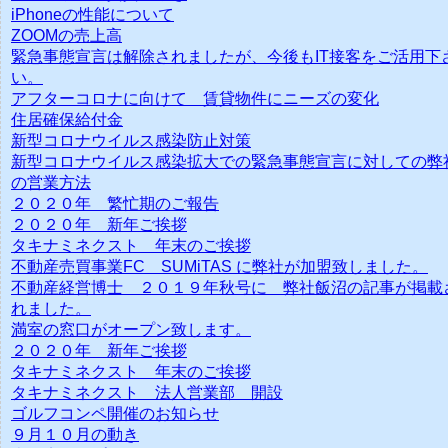
iPhoneの性能について
ZOOMの売上高
緊急事態宣言は解除されましたが、今後もIT接客をご活用下
い。
アフターコロナに向けて 賃貸物件にニーズの変化
住居確保給付金
新型コロナウイルス感染防止対策
新型コロナウイルス感染拡大での緊急事態宣言に対しての弊
の営業方法
２０２０年 繁忙期のご報告
２０２０年 新年ご挨拶
タキナミネクスト 年末のご挨拶
不動産売買事業FC SUMiTAS に弊社が加盟致しました。
不動産経営博士 ２０１９年秋号に 弊社飯沼の記事が掲載
れました。
満室の窓口がオープン致します。
２０２０年 新年ご挨拶
タキナミネクスト 年末のご挨拶
タキナミネクスト 法人営業部 開設
ゴルフコンペ開催のお知らせ
９月１０月の動き