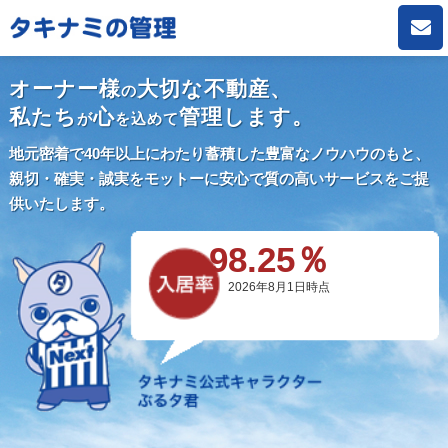
オーナー様
大切な不動産、
の
私たち
心
管理します。
が
を込めて
地元密着で40年以上にわたり蓄積した豊富なノウハウのもと、
親切・確実・誠実をモットーに安心で質の高いサービスをご提
供いたします。