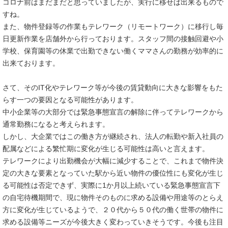
コロナ前はまだまだと思っていましたが、実行に移せば出来るもので
すね。
また、物件登録等の作業もテレワーク（リモートワーク）に移行し毎
日更新作業を店舗外から行っております。スタッフ間の接触回避や小
学校、保育園等の休業で出勤できない働くママさんの勤務が効率的に
出来ております。
さて、そのIT化やテレワーク等が今後の賃貸動向に大きな影響をもた
らす一つの要因となる可能性があります。
中小企業等の大部分では緊急事態宣言の解除に伴ってテレワークから
通常勤務になると考えられます。
しかし、大企業ではこの働き方が継続され、法人の転勤や新入社員の
配属などによる繁忙期に変化が生じる可能性は高いと言えます。
テレワークにより出勤機会が大幅に減少することで、これまで物件決
定の大きな要素となっていた駅から近い物件の優位性にも変化が生じ
る可能性は否定できず、実際に1か月以上続いている緊急事態宣言下
の自宅待機期間で、現に物件そのものに求める設備や用途等のとらえ
方に変化が生じているようで、２０代から５０代の働く世帯の物件に
求める設備等ニーズが今後大きく変わっていきそうです。今後も注目