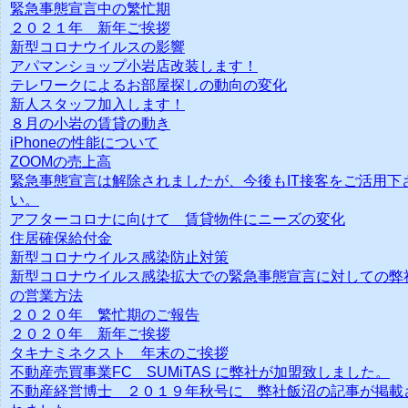
緊急事態宣言中の繁忙期
２０２１年 新年ご挨拶
新型コロナウイルスの影響
アパマンショップ小岩店改装します！
テレワークによるお部屋探しの動向の変化
新人スタッフ加入します！
８月の小岩の賃貸の動き
iPhoneの性能について
ZOOMの売上高
緊急事態宣言は解除されましたが、今後もIT接客をご活用下
い。
アフターコロナに向けて 賃貸物件にニーズの変化
住居確保給付金
新型コロナウイルス感染防止対策
新型コロナウイルス感染拡大での緊急事態宣言に対しての弊
の営業方法
２０２０年 繁忙期のご報告
２０２０年 新年ご挨拶
タキナミネクスト 年末のご挨拶
不動産売買事業FC SUMiTAS に弊社が加盟致しました。
不動産経営博士 ２０１９年秋号に 弊社飯沼の記事が掲載