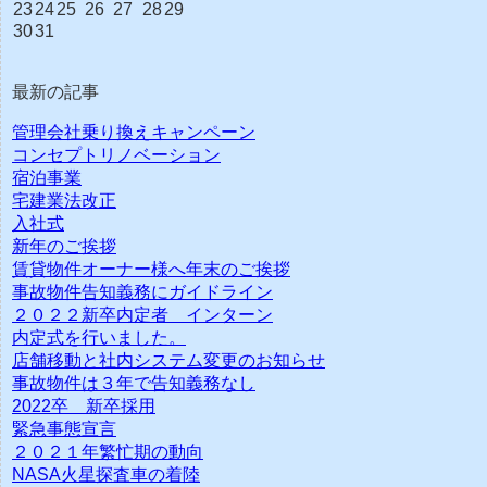
23
24
25
26
27
28
29
30
31
最新の記事
管理会社乗り換えキャンペーン
コンセプトリノベーション
宿泊事業
宅建業法改正
入社式
新年のご挨拶
賃貸物件オーナー様へ年末のご挨拶
事故物件告知義務にガイドライン
２０２２新卒内定者 インターン
内定式を行いました。
店舗移動と社内システム変更のお知らせ
事故物件は３年で告知義務なし
2022卒 新卒採用
緊急事態宣言
２０２１年繁忙期の動向
NASA火星探査車の着陸