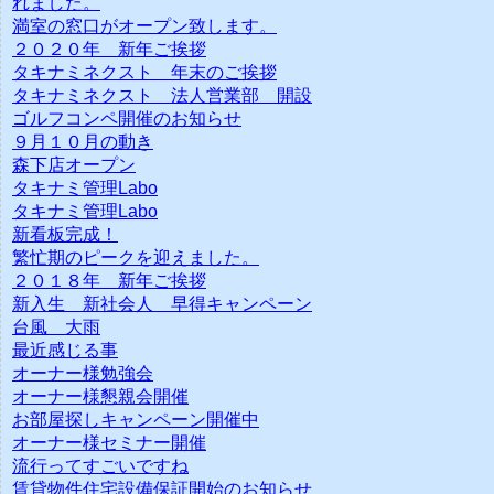
れました。
満室の窓口がオープン致します。
２０２０年 新年ご挨拶
タキナミネクスト 年末のご挨拶
タキナミネクスト 法人営業部 開設
ゴルフコンペ開催のお知らせ
９月１０月の動き
森下店オープン
タキナミ管理Labo
タキナミ管理Labo
新看板完成！
繁忙期のピークを迎えました。
２０１８年 新年ご挨拶
新入生 新社会人 早得キャンペーン
台風 大雨
最近感じる事
オーナー様勉強会
オーナー様懇親会開催
お部屋探しキャンペーン開催中
オーナー様セミナー開催
流行ってすごいですね
賃貸物件住宅設備保証開始のお知らせ