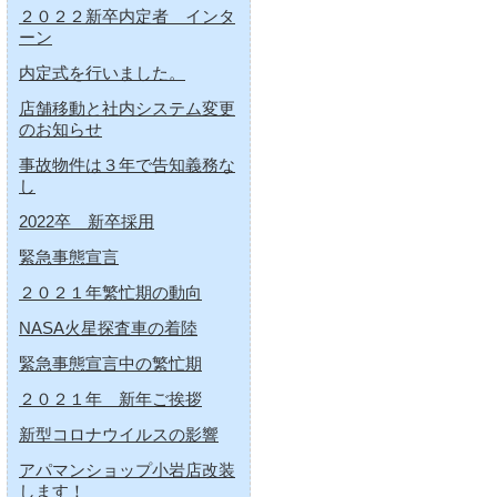
２０２２新卒内定者 インタ
ーン
内定式を行いました。
店舗移動と社内システム変更
のお知らせ
事故物件は３年で告知義務な
し
2022卒 新卒採用
緊急事態宣言
２０２１年繁忙期の動向
NASA火星探査車の着陸
緊急事態宣言中の繁忙期
２０２１年 新年ご挨拶
新型コロナウイルスの影響
アパマンショップ小岩店改装
します！