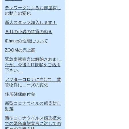
テレワークによるお部屋探し
の動向の変化
新人スタッフ加入します！
８月の小岩の賃貸の動き
iPhoneの性能について
ZOOMの売上高
緊急事態宣言は解除されまし
たが、今後もIT接客をご活用
下さい。
アフターコロナに向けて 賃
貸物件にニーズの変化
住居確保給付金
新型コロナウイルス感染防止
対策
新型コロナウイルス感染拡大
での緊急事態宣言に対しての
弊社の営業方法