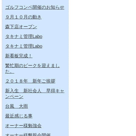
ゴルフコンペ開催のお知らせ
９月１０月の動き
森下店オープン
タキナミ管理Labo
タキナミ管理Labo
新看板完成！
繁忙期のピークを迎えまし
た。
２０１８年 新年ご挨拶
新入生 新社会人 早得キャ
ンペーン
台風 大雨
最近感じる事
オーナー様勉強会
オーナー様懇親会開催