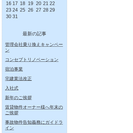
16
17
18
19
20
21
22
23
24
25
26
27
28
29
30
31
最新の記事
管理会社乗り換えキャンペー
ン
コンセプトリノベーション
宿泊事業
宅建業法改正
入社式
新年のご挨拶
賃貸物件オーナー様へ年末の
ご挨拶
事故物件告知義務にガイドラ
イン