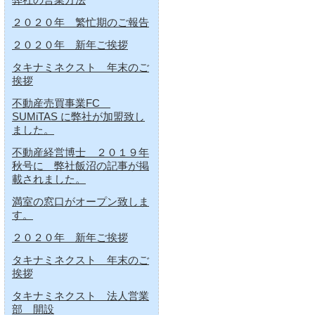
２０２０年 繁忙期のご報告
２０２０年 新年ご挨拶
タキナミネクスト 年末のご
挨拶
不動産売買事業FC
SUMiTAS に弊社が加盟致し
ました。
不動産経営博士 ２０１９年
秋号に 弊社飯沼の記事が掲
載されました。
満室の窓口がオープン致しま
す。
２０２０年 新年ご挨拶
タキナミネクスト 年末のご
挨拶
タキナミネクスト 法人営業
部 開設